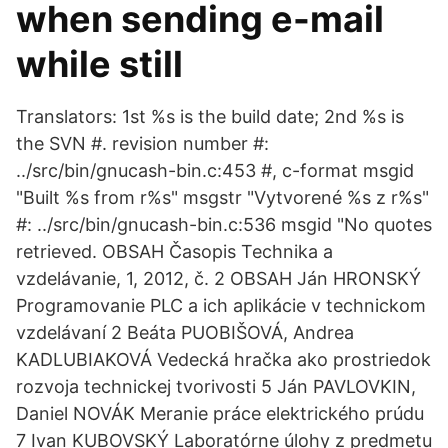
when sending e-mail
while still
Translators: 1st %s is the build date; 2nd %s is
the SVN #. revision number #:
../src/bin/gnucash-bin.c:453 #, c-format msgid
"Built %s from r%s" msgstr "Vytvorené %s z r%s"
#: ../src/bin/gnucash-bin.c:536 msgid "No quotes
retrieved. OBSAH Časopis Technika a
vzdelávanie, 1, 2012, č. 2 OBSAH Ján HRONSKÝ
Programovanie PLC a ich aplikácie v technickom
vzdelávaní 2 Beáta PUOBIŠOVÁ, Andrea
KADLUBIAKOVÁ Vedecká hračka ako prostriedok
rozvoja technickej tvorivosti 5 Ján PAVLOVKIN,
Daniel NOVÁK Meranie práce elektrického prúdu
7 Ivan KUBOVSKÝ Laboratórne úlohy z predmetu