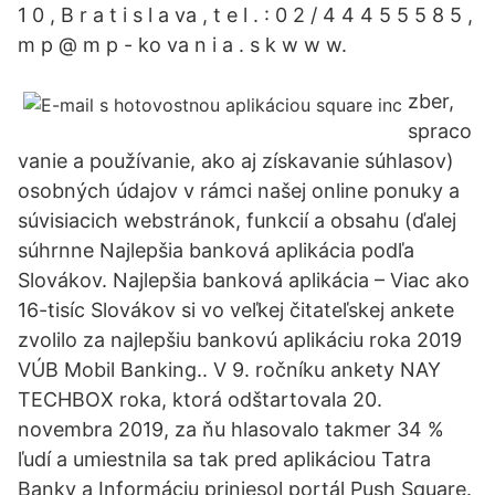
1 0 , B r a t i s l a va , t e l . : 0 2 / 4 4 4 5 5 5 8 5 ,
m p @ m p - ko va n i a . s k w w w.
zber,
spraco
vanie a používanie, ako aj získavanie súhlasov)
osobných údajov v rámci našej online ponuky a
súvisiacich webstránok, funkcií a obsahu (ďalej
súhrnne Najlepšia banková aplikácia podľa
Slovákov. Najlepšia banková aplikácia – Viac ako
16-tisíc Slovákov si vo veľkej čitateľskej ankete
zvolilo za najlepšiu bankovú aplikáciu roka 2019
VÚB Mobil Banking.. V 9. ročníku ankety NAY
TECHBOX roka, ktorá odštartovala 20.
novembra 2019, za ňu hlasovalo takmer 34 %
ľudí a umiestnila sa tak pred aplikáciou Tatra
Banky a Informáciu priniesol portál Push Square.