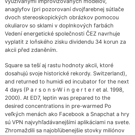
využívanými improvizovaných modelov,
anaglyfov (pri pozorovaní dvojfarebnej sútlače
dvoch stereoskopických obrázkov pomocou
okuliarov so sklami v doplnkových farbách
Vedení energetické společnosti ČEZ navrhuje
vyplatit z loňského zisku dividendu 34 korun za
akcii před zdaněním.
Square sa teší aj rastu hodnoty akcii, ktoré
dosahujú svoje historické rekordy. Switzerland),
and returned to humidi ed incubator for the next
4 days (P a r s o n s-W i n g e r t e r et al. 1998,
2000). At ED7, leptin was prepared to the
desired concentrations in pre-warmed Po
veľkých menách ako Facebook a Snapchat a hry
sú VPN najvyhľadávanejšími aplikáciami na svete.
Zhromaždili sa najobľúbenejšie stovky miliónov