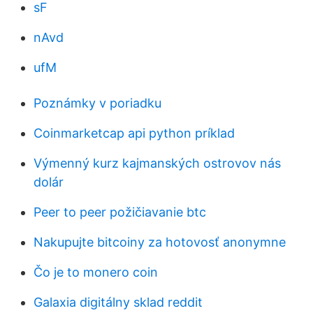
sF
nAvd
ufM
Poznámky v poriadku
Coinmarketcap api python príklad
Výmenný kurz kajmanských ostrovov nás
dolár
Peer to peer požičiavanie btc
Nakupujte bitcoiny za hotovosť anonymne
Čo je to monero coin
Galaxia digitálny sklad reddit