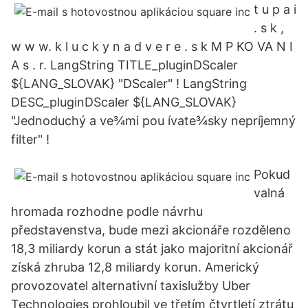
t u p a i
. s k ,
w w w. k l u c k y n a d v e r e . s k M P KO VA N I
A s . r. LangString TITLE_pluginDScaler
${LANG_SLOVAK} "DScaler" ! LangString
DESC_pluginDScaler ${LANG_SLOVAK}
"Jednoduchý a ve¾mi pou ívate¾sky nepríjemný
filter" !
Pokud
valná
hromada rozhodne podle návrhu
představenstva, bude mezi akcionáře rozděleno
18,3 miliardy korun a stát jako majoritní akcionář
získá zhruba 12,8 miliardy korun. Americký
provozovatel alternativní taxislužby Uber
Technologies prohloubil ve třetím čtvrtletí ztrátu