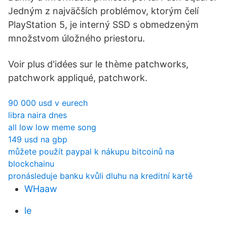
Jedným z najväčších problémov, ktorým čelí
PlayStation 5, je interný SSD s obmedzeným
množstvom úložného priestoru.
Voir plus d'idées sur le thème patchworks,
patchwork appliqué, patchwork.
90 000 usd v eurech
libra naira dnes
all low low meme song
149 usd na gbp
můžete použít paypal k nákupu bitcoinů na
blockchainu
pronásleduje banku kvůli dluhu na kreditní kartě
WHaaw
le