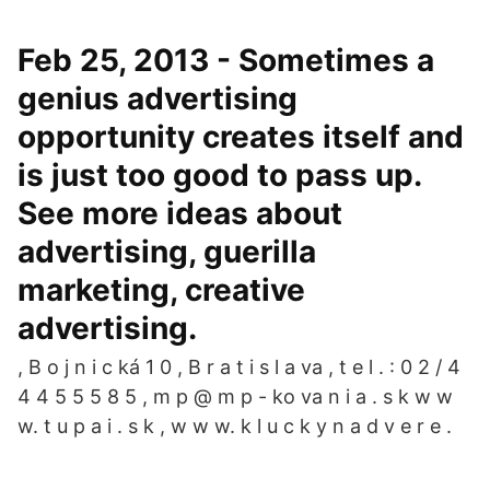
Feb 25, 2013 - Sometimes a
genius advertising
opportunity creates itself and
is just too good to pass up.
See more ideas about
advertising, guerilla
marketing, creative
advertising.
, B o j n i c ká 1 0 , B r a t i s l a va , t e l . : 0 2 / 4
4 4 5 5 5 8 5 , m p @ m p - ko va n i a . s k w w
w. t u p a i . s k , w w w. k l u c k y n a d v e r e .