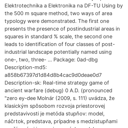
Elektrotechnika a Elektronika na DF-TU Using by
the 500 m square method, two ways of area
typology were demonstrated. The first one
presents the presence of postindustrial areas in
squares in standard % scale, the second one
leads to identification of four classes of post-
industrial landscape potentially named using
one-, two, three- … Package: 0ad-dbg
Description-md5:
a858b67397d1d84d8b4cac9d0deae0d7
Description-sk: Real-time strategy game of
ancient warfare (debug) 0 A.D. (pronounced
"zero ey-dee Molnár (2009, s. 111) uvádza, že
klasickým spôsobom rozvoja priestorovej
predstavivosti je metóda stupňov: model,
náčrtok, predstava, prípadne s medzistupňami