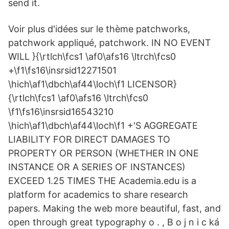
send it.
Voir plus d'idées sur le thème patchworks,
patchwork appliqué, patchwork. IN NO EVENT
WILL }{\rtlch\fcs1 \af0\afs16 \ltrch\fcs0
+\f1\fs16\insrsid12271501
\hich\af1\dbch\af44\loch\f1 LICENSOR}
{\rtlch\fcs1 \af0\afs16 \ltrch\fcs0
\f1\fs16\insrsid16543210
\hich\af1\dbch\af44\loch\f1 +'S AGGREGATE
LIABILITY FOR DIRECT DAMAGES TO
PROPERTY OR PERSON (WHETHER IN ONE
INSTANCE OR A SERIES OF INSTANCES)
EXCEED 1.25 TIMES THE Academia.edu is a
platform for academics to share research
papers. Making the web more beautiful, fast, and
open through great typography o . , B o j n i c ká