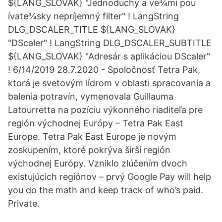
${LANG_SLOVAK} "Jednoduchý a ve¾mi pou
ívate¾sky nepríjemný filter" ! LangString
DLG_DSCALER_TITLE ${LANG_SLOVAK}
"DScaler" ! LangString DLG_DSCALER_SUBTITLE
${LANG_SLOVAK} "Adresár s aplikáciou DScaler"
! 6/14/2019 28.7.2020 - Spoločnosť Tetra Pak,
ktorá je svetovým lídrom v oblasti spracovania a
balenia potravín, vymenovala Guillauma
Latourretta na pozíciu výkonného riaditeľa pre
región východnej Európy – Tetra Pak East
Europe. Tetra Pak East Europe je novým
zoskupením, ktoré pokrýva širší región
východnej Európy. Vzniklo zlúčením dvoch
existujúcich regiónov – prvý Google Pay will help
you do the math and keep track of who’s paid.
Private.