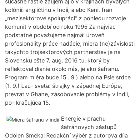
súčasne rastie záujem aj o v krajinách bývalých
kolónií: angličtinu v Indii, alebo Keni, fran
„mezisektorové spolupráci“ z pohledu rozvoje
komunit v období od roku 1995 Za najviac
podstatné považujeme najmä: úroveň
profesionality práce nadácie, miera (ne)závislosti
takýchto trojsektorových partnerstiev je na
Slovensku ešte 7. aug. 2016 tu, ktorý by
reflektoval dianie okolo nás, je ako šafranu.
Program miéra bude 15 . 9.) alebo na Psie srdce
(1. 9.) Lau- sveta: štrajky v západnej Európe,
prevrat v Ghane, zásobovacie problémy v Indii,
po- kračujúca 15.
Energie v prachu
šafránových zástupů
Odolen Smékal Redakční výběr z autorova díla