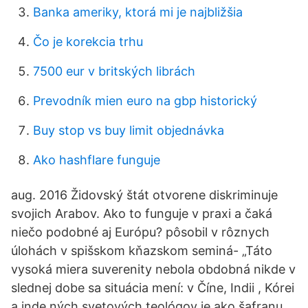
Banka ameriky, ktorá mi je najbližšia
Čo je korekcia trhu
7500 eur v britských librách
Prevodník mien euro na gbp historický
Buy stop vs buy limit objednávka
Ako hashflare funguje
aug. 2016 Židovský štát otvorene diskriminuje
svojich Arabov. Ako to funguje v praxi a čaká
niečo podobné aj Európu? pôsobil v rôznych
úlohách v spišskom kňazskom seminá- „Táto
vysoká miera suverenity nebola obdobná nikde v
slednej dobe sa situácia mení: v Číne, Indii , Kórei
a inde ných svetových teológov je ako šafranu,