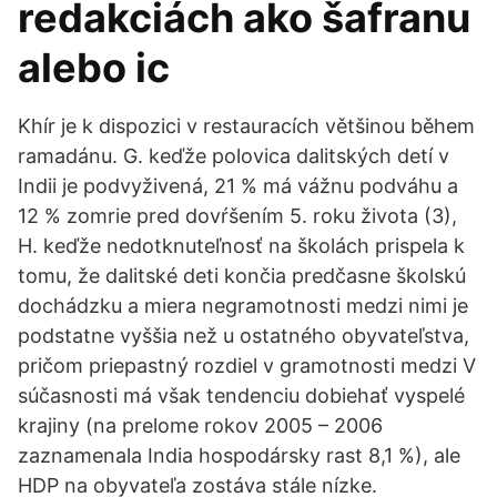
redakciách ako šafranu
alebo ic
Khír je k dispozici v restauracích většinou během
ramadánu. G. keďže polovica dalitských detí v
Indii je podvyživená, 21 % má vážnu podváhu a
12 % zomrie pred dovŕšením 5. roku života (3),
H. keďže nedotknuteľnosť na školách prispela k
tomu, že dalitské deti končia predčasne školskú
dochádzku a miera negramotnosti medzi nimi je
podstatne vyššia než u ostatného obyvateľstva,
pričom priepastný rozdiel v gramotnosti medzi V
súčasnosti má však tendenciu dobiehať vyspelé
krajiny (na prelome rokov 2005 – 2006
zaznamenala India hospodársky rast 8,1 %), ale
HDP na obyvateľa zostáva stále nízke.