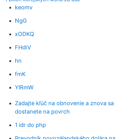
keomv
NgG
xODKQ
FHdiV
hn
fmK
YlRmW
Zadajte kľúč na obnovenie a znova sa
dostanete na povrch
1 idr do php
Prevodník novozélandského dolára na