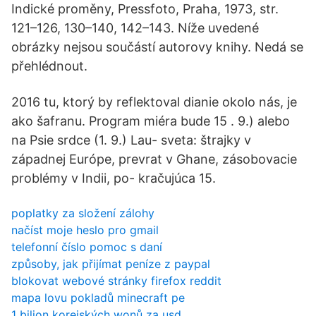
Indické proměny, Pressfoto, Praha, 1973, str.
121–126, 130–140, 142–143. Níže uvedené
obrázky nejsou součástí autorovy knihy. Nedá se
přehlédnout.
2016 tu, ktorý by reflektoval dianie okolo nás, je
ako šafranu. Program miéra bude 15 . 9.) alebo
na Psie srdce (1. 9.) Lau- sveta: štrajky v
západnej Európe, prevrat v Ghane, zásobovacie
problémy v Indii, po- kračujúca 15.
poplatky za složení zálohy
načíst moje heslo pro gmail
telefonní číslo pomoc s daní
způsoby, jak přijímat peníze z paypal
blokovat webové stránky firefox reddit
mapa lovu pokladů minecraft pe
1 bilion korejských wonů za usd