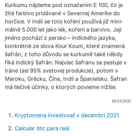
Kurkumu nájdeme pod označením E 100, čo je
žlté farbivo pridávané v Severnej Amerike do
horčice. V Indii se toto koření používá již mini­
málně 5.000 let jako lék, koření a barvi­vo. Její
jméno pochází z persko – indické­ho jazyka,
konkrétně ze slova Kour Koum, které znamená
šafrán, z toho důvodu se kurkumě také někdy
říká indický šafrán. Najviac šafranu sa pestuje v
Iráne (asi 95% svetovej produkcie), potom v
Maroku, Grécku, Číne, Indii a Španielsku. Šafran
má liečivé účinky, o ktorých povieme nižšie.
20.02.2021
Kryptomena investovať v decembri 2021
Calcular btc para real