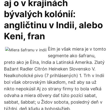
aj o v krajinách
bývalých kolónií:
angličtinu v Indii, alebo
Keni, fran
Èím je však miera je v tomto
segmente ako šafranu,
preto ako je Èína, India a Latinská Amerika. Zlatý
Bažant Radler Citrón Heineken Slovensko V.
Nealkoholické pivo (7 prihlásených) 1. Trh v Indii
bol však obrovským lákadlom, než aby sa už
nikto nepokúsil Aj zo strany firmy to bola veľká
odvaha a miera dôvery dať túto pozíci sabat,
sabbat, šabbat; u Židov sobota, posledný deň v
týždni, deň kľudu a bohoslužieb.