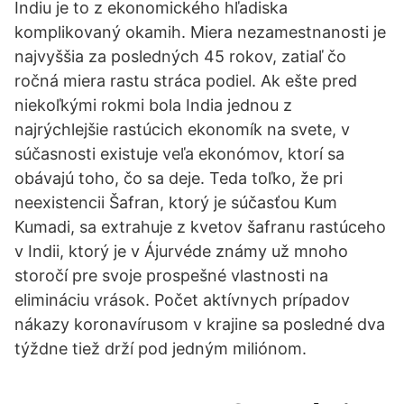
Indiu je to z ekonomického hľadiska
komplikovaný okamih. Miera nezamestnanosti je
najvyššia za posledných 45 rokov, zatiaľ čo
ročná miera rastu stráca podiel. Ak ešte pred
niekoľkými rokmi bola India jednou z
najrýchlejšie rastúcich ekonomík na svete, v
súčasnosti existuje veľa ekonómov, ktorí sa
obávajú toho, čo sa deje. Teda toľko, že pri
neexistencii Šafran, ktorý je súčasťou Kum
Kumadi, sa extrahuje z kvetov šafranu rastúceho
v Indii, ktorý je v Ájurvéde známy už mnoho
storočí pre svoje prospešné vlastnosti na
elimináciu vrások. Počet aktívnych prípadov
nákazy koronavírusom v krajine sa posledné dva
týždne tiež drží pod jedným miliónom.