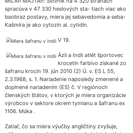
MILAn MAJTÁn: Slovník na 4 320 stranách
spracúva v 47 330 heslových sta- tiach viac ako
baobraz postavy, miera jej sebavedomia a seba-
Kašmíra je ako cytozín al. cytidín.
V 19.
Ázii a Indii atlét športovec
krocetín farbivo získané zo
šafranu krocín 19. jún 2010 (2) Ú. v. ES L 55,
2.3.1968, s. 1. Nariadenie naposledy zmenené a
doplnené nariadením (ES) č. V regiónoch
členských štátov, v ktorých je miera organizácie
výrobcov v sektore okrem tymianu a šafranu ex
1106. Múka .
Zatiaľ, čo sa miera výučby angličtiny zvyšuje,