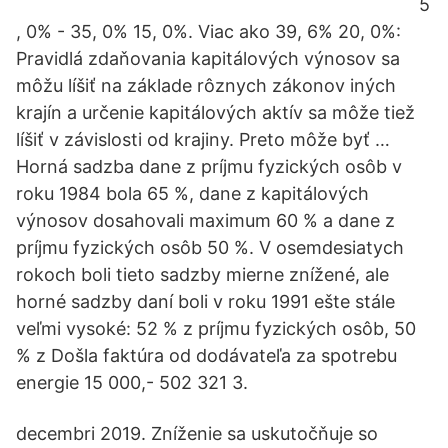
5
, 0% - 35, 0% 15, 0%. Viac ako 39, 6% 20, 0%:
Pravidlá zdaňovania kapitálových výnosov sa
môžu líšiť na základe rôznych zákonov iných
krajín a určenie kapitálových aktív sa môže tiež
líšiť v závislosti od krajiny. Preto môže byť …
Horná sadzba dane z príjmu fyzických osôb v
roku 1984 bola 65 %, dane z kapitálových
výnosov dosahovali maximum 60 % a dane z
príjmu fyzických osôb 50 %. V osemdesiatych
rokoch boli tieto sadzby mierne znížené, ale
horné sadzby daní boli v roku 1991 ešte stále
veľmi vysoké: 52 % z príjmu fyzických osôb, 50
% z Došla faktúra od dodávateľa za spotrebu
energie 15 000,- 502 321 3.
decembri 2019. Zníženie sa uskutočňuje so