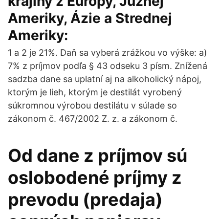
krajiny z Európy, Južnej
Ameriky, Ázie a Strednej
Ameriky:
1 a 2 je 21%. Daň sa vyberá zrážkou vo výške: a)
7% z príjmov podľa § 43 odseku 3 písm. Znížená
sadzba dane sa uplatní aj na alkoholický nápoj,
ktorým je lieh, ktorým je destilát vyrobený
súkromnou výrobou destilátu v súlade so
zákonom č. 467/2002 Z. z. a zákonom č.
Od dane z príjmov sú
oslobodené príjmy z
prevodu (predaja)