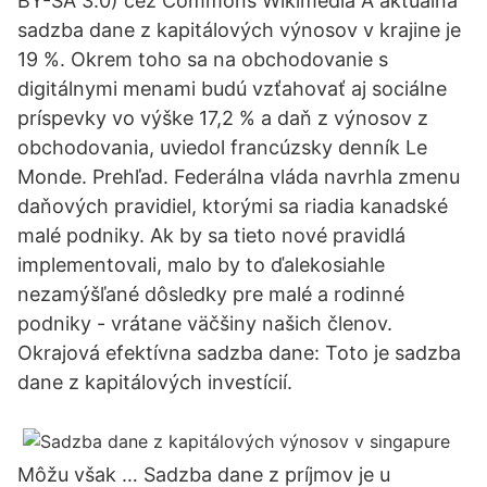
BY-SA 3.0) cez Commons Wikimedia A aktuálna
sadzba dane z kapitálových výnosov v krajine je
19 %. Okrem toho sa na obchodovanie s
digitálnymi menami budú vzťahovať aj sociálne
príspevky vo výške 17,2 % a daň z výnosov z
obchodovania, uviedol francúzsky denník Le
Monde. Prehľad. Federálna vláda navrhla zmenu
daňových pravidiel, ktorými sa riadia kanadské
malé podniky. Ak by sa tieto nové pravidlá
implementovali, malo by to ďalekosiahle
nezamýšľané dôsledky pre malé a rodinné
podniky - vrátane väčšiny našich členov.
Okrajová efektívna sadzba dane: Toto je sadzba
dane z kapitálových investícií.
Môžu však … Sadzba dane z príjmov je u