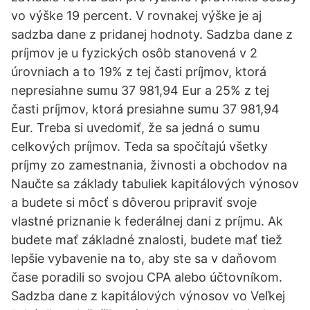
vo výške 19 percent. V rovnakej výške je aj
sadzba dane z pridanej hodnoty. Sadzba dane z
príjmov je u fyzických osôb stanovená v 2
úrovniach a to 19% z tej časti príjmov, ktorá
nepresiahne sumu 37 981,94 Eur a 25% z tej
časti príjmov, ktorá presiahne sumu 37 981,94
Eur. Treba si uvedomiť, že sa jedná o sumu
celkových príjmov. Teda sa spočítajú všetky
príjmy zo zamestnania, živnosti a obchodov na
Naučte sa základy tabuliek kapitálových výnosov
a budete si môcť s dôverou pripraviť svoje
vlastné priznanie k federálnej dani z príjmu. Ak
budete mať základné znalosti, budete mať tiež
lepšie vybavenie na to, aby ste sa v daňovom
čase poradili so svojou CPA alebo účtovníkom.
Sadzba dane z kapitálových výnosov vo Veľkej