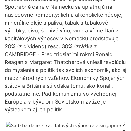
Spotrebné dane v Nemecku sa uplatňujú na
nasledovné komodity: lieh a alkoholické nápoje,
minerálne oleje a palivá, tabak a tabakové
výrobky, pivo, šumivé víno, víno a vínne Daň z
kapitálových výnosov v Nemecku predstavuje
20% (z dividend) resp. 30% (zrážka z …
CAMBRIDGE - Pred tridsiatimi rokmi Ronald
Reagan a Margaret Thatcherová vniesli revolúciu
do myslenia a politík tak svojich ekonomík, ako aj
medzinárodných vzťahov. Ekonomiky Spojených
štátov a Británie sú vďaka tomu, ako konali,
podstatne iné. Pád komunizmu vo východnej
Európe a v bývalom Sovietskom zväze je
výsledkom aj ich politík.
2