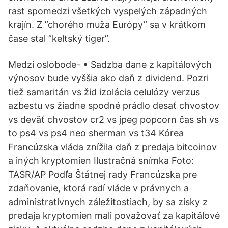
rast spomedzi všetkých vyspelých západných
krajín. Z ”chorého muža Európy” sa v krátkom
čase stal ”keltský tiger”.
Medzi oslobode- • Sadzba dane z kapitálových
výnosov bude vyššia ako daň z dividend. Pozri
tiež samaritán vs žid izolácia celulózy verzus
azbestu vs žiadne spodné prádlo desať chvostov
vs deväť chvostov cr2 vs jpeg popcorn čas sh vs
to ps4 vs ps4 neo sherman vs t34 Kórea
Francúzska vláda znížila daň z predaja bitcoinov
a iných kryptomien Ilustračná snímka Foto:
TASR/AP Podľa Štátnej rady Francúzska pre
zdaňovanie, ktorá radí vláde v právnych a
administratívnych záležitostiach, by sa zisky z
predaja kryptomien mali považovať za kapitálové