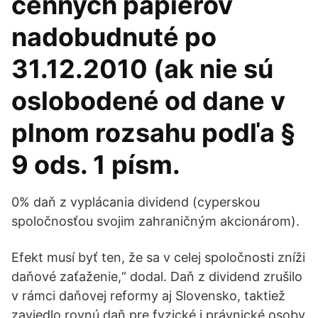
cenných papierov
nadobudnuté po
31.12.2010 (ak nie sú
oslobodené od dane v
plnom rozsahu podľa §
9 ods. 1 písm.
0% daň z vyplácania dividend (cyperskou
spoločnosťou svojim zahraničným akcionárom).
Efekt musí byť ten, že sa v celej spoločnosti zníži
daňové zaťaženie,“ dodal. Daň z dividend zrušilo
v rámci daňovej reformy aj Slovensko, taktiež
zaviedlo rovnú daň pre fyzické i právnické osoby