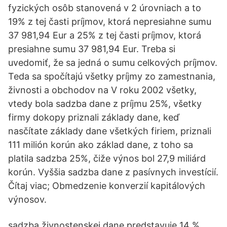
fyzických osôb stanovená v 2 úrovniach a to
19% z tej časti príjmov, ktorá nepresiahne sumu
37 981,94 Eur a 25% z tej časti príjmov, ktorá
presiahne sumu 37 981,94 Eur. Treba si
uvedomiť, že sa jedná o sumu celkových príjmov.
Teda sa spočítajú všetky príjmy zo zamestnania,
živnosti a obchodov na V roku 2002 všetky,
vtedy bola sadzba dane z príjmu 25%, všetky
firmy dokopy priznali základy dane, keď
nasčítate základy dane všetkých firiem, priznali
111 milión korún ako základ dane, z toho sa
platila sadzba 25%, čiže výnos bol 27,9 miliárd
korún. Vyššia sadzba dane z pasívnych investícií.
Čítaj viac; Obmedzenie konverzií kapitálových
výnosov.
sadzba živnostenskej dane predstavuje 14 %.