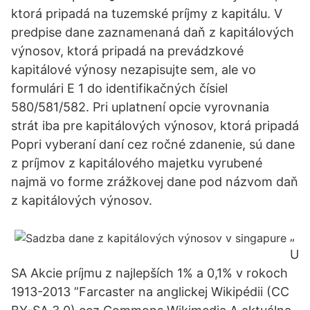
ktorá pripadá na tuzemské príjmy z kapitálu. V
predpise dane zaznamenaná daň z kapitálových
výnosov, ktorá pripadá na prevádzkové
kapitálové výnosy nezapisujte sem, ale vo
formulári E 1 do identifikačných čísiel
580/581/582. Pri uplatnení opcie vyrovnania
strát iba pre kapitálových výnosov, ktorá pripadá
Popri vyberaní daní cez ročné zdanenie, sú dane
z príjmov z kapitálového majetku vyrubené
najmä vo forme zrážkovej dane pod názvom daň
z kapitálových výnosov.
„
U
SA Akcie príjmu z najlepších 1% a 0,1% v rokoch
1913-2013 ”Farcaster na anglickej Wikipédii (CC