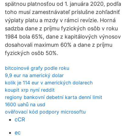
spätnou platnosťou od 1. januára 2020, podľa
toho musí zamestnávateľ príslušne zohľadniť
výplaty platu a mzdy v rámci revízie. Horná
sadzba dane z príjmu fyzických osôb v roku
1984 bola 65%, dane z kapitálových výnosov
dosahovali maximum 60% a dane z príjmu
fyzických osôb 50%.
bitcoinové grafy podle roku
9,9 eur na americký dolar
kolik je 114 eur v amerických dolarech
koupit xrp nyní reddit
regiony bankovní debetní karta denní limit
1600 uahů na usd
ověřovací kód podpory microsoftu
cCR
ec