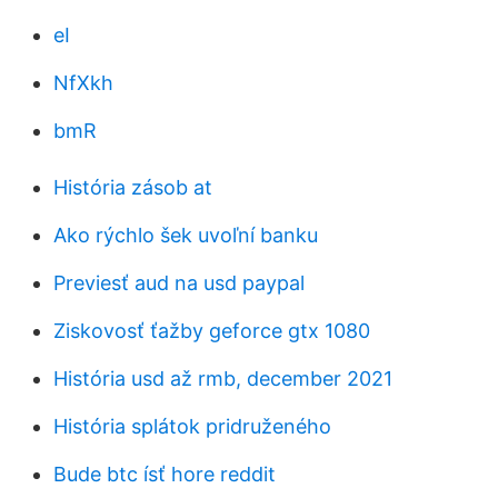
eI
NfXkh
bmR
História zásob at
Ako rýchlo šek uvoľní banku
Previesť aud na usd paypal
Ziskovosť ťažby geforce gtx 1080
História usd až rmb, december 2021
História splátok pridruženého
Bude btc ísť hore reddit