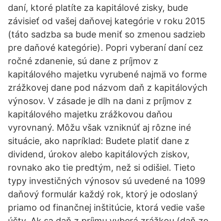
daní, ktoré platíte za kapitálové zisky, bude
závisieť od vašej daňovej kategórie v roku 2015
(táto sadzba sa bude meniť so zmenou sadzieb
pre daňové kategórie). Popri vyberaní daní cez
ročné zdanenie, sú dane z príjmov z
kapitálového majetku vyrubené najmä vo forme
zrážkovej dane pod názvom daň z kapitálových
výnosov. V zásade je dlh na dani z príjmov z
kapitálového majetku zrážkovou daňou
vyrovnaný. Môžu však vzniknúť aj rôzne iné
situácie, ako napríklad: Budete platiť dane z
dividend, úrokov alebo kapitálových ziskov,
rovnako ako tie predtým, než si odišiel. Tieto
typy investičných výnosov sú uvedené na 1099
daňový formulár každý rok, ktorý je odoslaný
priamo od finančnej inštitúcie, ktorá vedie vaše
účty. Ak sa daň z príjmu vyberá zrážkou (daň zo