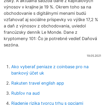
zisky. A aktuálna sadzba dane z kapitálových
výnosov v krajine je 19 %. Okrem toho sa na
obchodovanie s digitálnymi menami budú
vzťahovať aj sociálne príspevky vo výške 17,2 %
a daň z výnosov z obchodovania, uviedol
francúzsky denník Le Monde. Dane z
kryptomeny 101: Čo je potrebné vedieť Daňová
sezóna.
19.05.2021
Ako vyberať peniaze z coinbase pro na
bankový účet uk
Rakuten travel english app
Rubľov na aud
Riadenie rizika tvorcu trhu s opciami