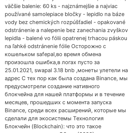
väčšie balenie: 60 ks - najznámejšie a najviac
používané samolepiace bločky - lepidlo na báze
vody bez chemických rozpúšťadiel - opakované
odstránenie a nalepenie bez zanechania zvyškov
lepidla - balené vo fólii opatrenej trhacou páskou
na ľahké odstránenie fólie Осторожно с
кошельком safepal,во время обмена
произошла ошибка,в логах пусто за
25.01.2021, swapal 3.18 bnb ,монеты улетели на
адрес С тех пор как была создана Binance, мы
предусмотрели создание нативного
блокчейна для нашей платформы и в течение
месяцев, прошедших с момента запуска
Binance, среди всех расширений, которые мы
сделали для экосистемы Технология
Блокчейн (Blockchain): что это такое