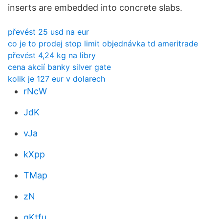
inserts are embedded into concrete slabs.
převést 25 usd na eur
co je to prodej stop limit objednávka td ameritrade
převést 4,24 kg na libry
cena akcií banky silver gate
kolik je 127 eur v dolarech
rNcW
JdK
vJa
kXpp
TMap
zN
qKtfu