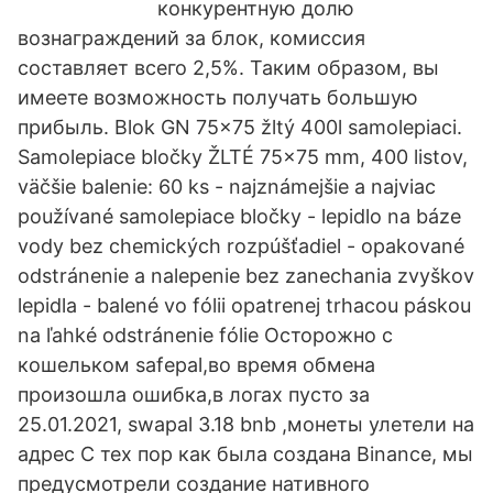
конкурентную долю
вознаграждений за блок, комиссия
составляет всего 2,5%. Таким образом, вы
имеете возможность получать большую
прибыль. Blok GN 75x75 žltý 400l samolepiaci.
Samolepiace bločky ŽLTÉ 75x75 mm, 400 listov,
väčšie balenie: 60 ks - najznámejšie a najviac
používané samolepiace bločky - lepidlo na báze
vody bez chemických rozpúšťadiel - opakované
odstránenie a nalepenie bez zanechania zvyškov
lepidla - balené vo fólii opatrenej trhacou páskou
na ľahké odstránenie fólie Осторожно с
кошельком safepal,во время обмена
произошла ошибка,в логах пусто за
25.01.2021, swapal 3.18 bnb ,монеты улетели на
адрес С тех пор как была создана Binance, мы
предусмотрели создание нативного