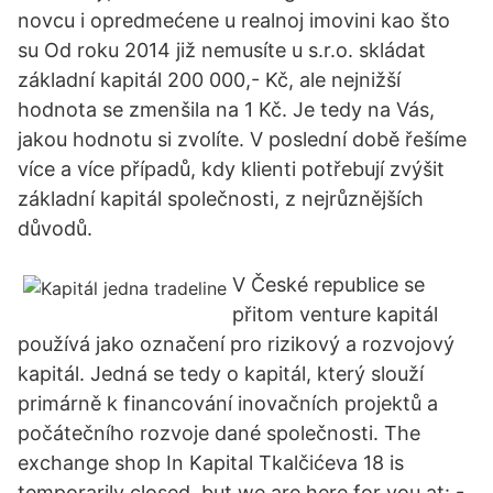
novcu i opredmećene u realnoj imovini kao što
su Od roku 2014 již nemusíte u s.r.o. skládat
základní kapitál 200 000,- Kč, ale nejnižší
hodnota se zmenšila na 1 Kč. Je tedy na Vás,
jakou hodnotu si zvolíte. V poslední době řešíme
více a více případů, kdy klienti potřebují zvýšit
základní kapitál společnosti, z nejrůznějších
důvodů.
V České republice se
přitom venture kapitál
používá jako označení pro rizikový a rozvojový
kapitál. Jedná se tedy o kapitál, který slouží
primárně k financování inovačních projektů a
počátečního rozvoje dané společnosti. The
exchange shop In Kapital Tkalčićeva 18 is
temporarily closed, but we are here for you at: -