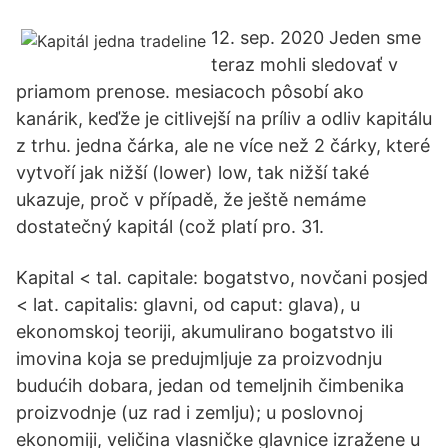
12. sep. 2020 Jeden sme
teraz mohli sledovať v
priamom prenose. mesiacoch pôsobí ako
kanárik, keďže je citlivejší na príliv a odliv kapitálu
z trhu. jedna čárka, ale ne více než 2 čárky, které
vytvoří jak nižší (lower) low, tak nižší také
ukazuje, proč v případě, že ještě nemáme
dostatečný kapitál (což platí pro. 31.
Kapital < tal. capitale: bogatstvo, novčani posjed
< lat. capitalis: glavni, od caput: glava), u
ekonomskoj teoriji, akumulirano bogatstvo ili
imovina koja se predujmljuje za proizvodnju
budućih dobara, jedan od temeljnih čimbenika
proizvodnje (uz rad i zemlju); u poslovnoj
ekonomiji, veličina vlasničke glavnice izražene u