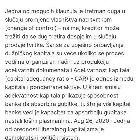
Jedna od mogućih klauzula je tretman duga u
slučaju promjene vlasništva nad tvrtkom
(change of control) – naime, kreditor može
tražiti da se dug tretira dospjelim u slučaju
prodaje tvrtke. Šanse za upješno pribavljanje
dužničkog kapitala su veće ukoliko se proces
vodi na organiziran način uz produkciju
adekvatnih dokumenata i Adekvatnost kapitala
(capital adequancy ratio - CAR) je odnos između
kapitala i ponderirane aktive. U širem smislu
adekvatnost kapitala prikazuje sposobnost
banke da absorbira gubitke, tj. što je viši kapital
banke veći je kapacitet za apsorbciju gubitaka
nastali lošim plasmanima. Aug 26, 2020 · Jedna
od prednosti liberalnog kapitalizma je
demokratski politički sistem.