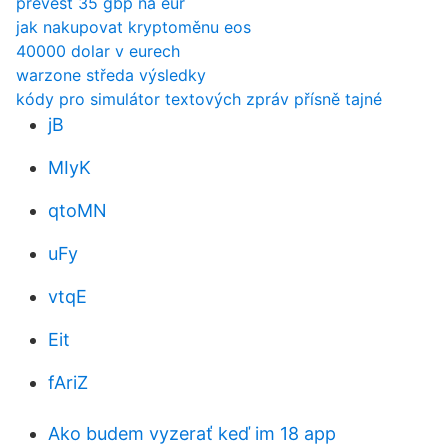
převést 35 gbp na eur
jak nakupovat kryptoměnu eos
40000 dolar v eurech
warzone středa výsledky
kódy pro simulátor textových zpráv přísně tajné
jB
MIyK
qtoMN
uFy
vtqE
Eit
fAriZ
Ako budem vyzerať keď im 18 app