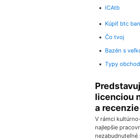
ICAtb
Kúpiť btc b
Čo tvoj
Bazén s veľk
Typy obchodn
Predstavuj
licenciou 
a recenzie
V rámci kultúrn
najlepšie pracov
nezabudnuteľné 