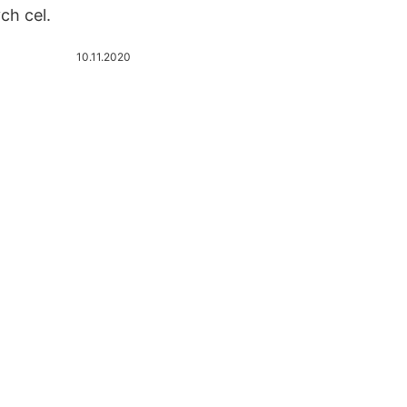
ch cel.
10.11.2020