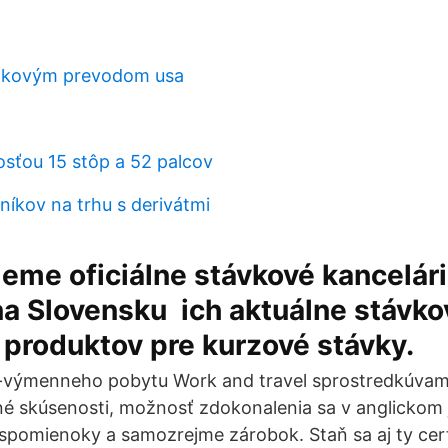
ankovým prevodom usa
osťou 15 stôp a 52 palcov
íkov na trhu s derivátmi
eme oficiálne stávkové kancelári
na Slovensku ️ ich aktuálne stávk
 produktov pre kurzové stávky.
o-výmenneho pobytu Work and travel sprostredkúvame
né skúsenosti, možnosť zdokonalenia sa v anglickom 
spomienoky a samozrejme zárobok. Staň sa aj ty cer