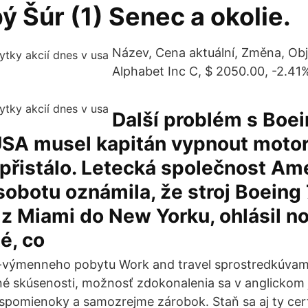
ý Šúr (1) Senec a okolie.
Název, Cena aktuální, Změna, Ob
Alphabet Inc C, $ 2050.00, -2.41
Další problém s Boe
 USA musel kapitán vypnout motor,
přistálo. Letecká společnost Am
 sobotu oznámila, že stroj Boein
l z Miami do New Yorku, ohlásil 
é, co
o-výmenneho pobytu Work and travel sprostredkúvame
né skúsenosti, možnosť zdokonalenia sa v anglickom 
spomienoky a samozrejme zárobok. Staň sa aj ty cer