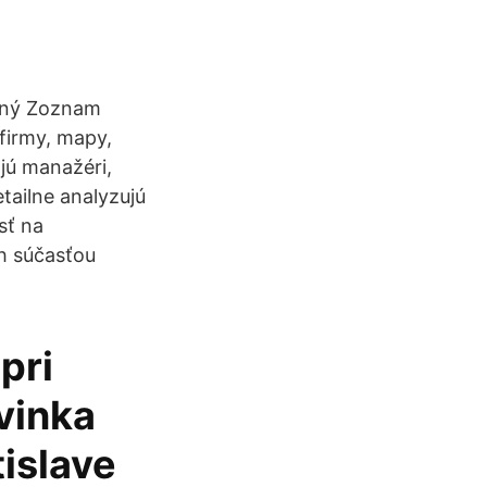
dný Zoznam
firmy, mapy,
jú manažéri,
etailne analyzujú
sť na
ch súčasťou
pri
vinka
tislave