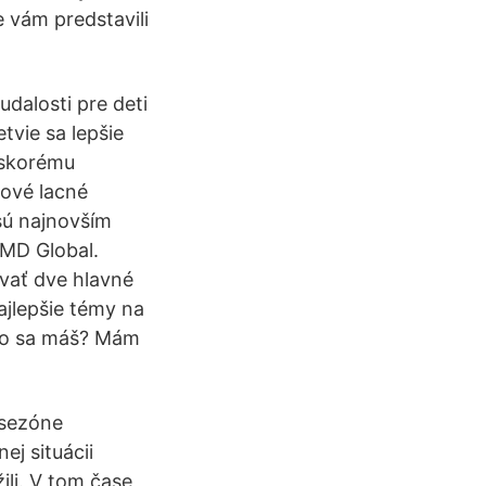
 vám predstavili
udalosti pre deti
tvie sa lepšie
 skorému
nové lacné
sú najnovším
HMD Global.
ávať dve hlavné
ajlepšie témy na
 Ako sa máš? Mám
 sezóne
j situácii
ili. V tom čase