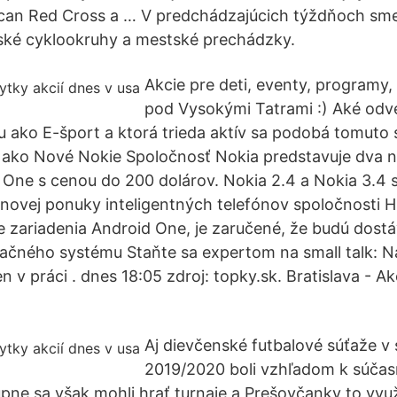
can Red Cross a … V predchádzajúcich týždňoch sme
nské cyklookruhy a mestské prechádzky.
Akcie pre deti, eventy, programy, 
pod Vysokými Tatrami :) Aké odve
 ako E-šport a ktorá trieda aktív sa podobá tomuto
e ako Nové Nokie Spoločnosť Nokia predstavuje dva 
 One s cenou do 200 dolárov. Nokia 2.4 a Nokia 3.4 
novej ponuky inteligentných telefónov spoločnosti 
e zariadenia Android One, je zaručené, že budú dost
račného systému Staňte sa expertom na small talk: N
en v práci . dnes 18:05 zdroj: topky.sk. Bratislava -
Aj dievčenské futbalové súťaže v
2019/2020 boli vzhľadom k súčasne
pne sa však mohli hrať turnaje a Prešovčanky to využ