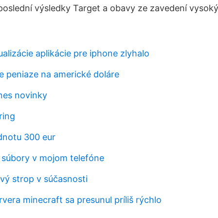
 poslední výsledky Target a obavy ze zavedení vysoký
alizácie aplikácie pre iphone zlyhalo
ke peniaze na americké doláre
nes novinky
ring
dnotu 300 eur
 súbory v mojom telefóne
vý strop v súčasnosti
vera minecraft sa presunul príliš rýchlo