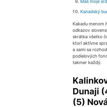
Máš moje sr
Kanadský bu
Kakadu menom Ha
odkazov slovensk
skrátka všetko č
ktorí aktívne spr
a sami sa rozhodu
podielových fond
takmer každý.
Kalinkov
Dunaji (
(5) Nová