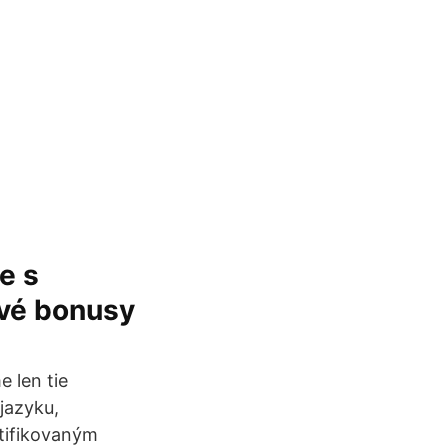
e s
ové bonusy
 len tie
jazyku,
tifikovaným