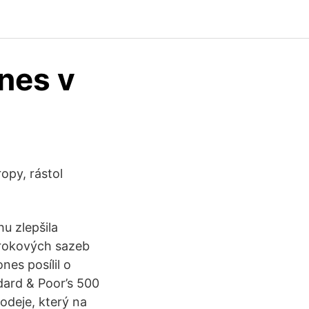
nes v
opy, rástol
u zlepšila
úrokových sazeb
nes posílil o
dard & Poor’s 500
odeje, který na