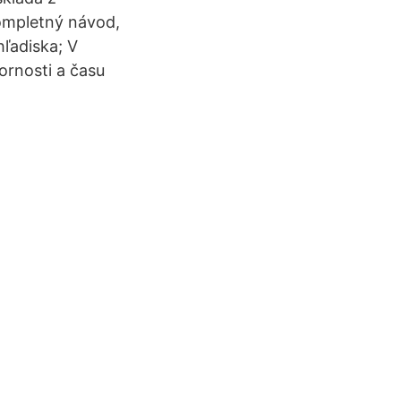
kompletný návod,
hľadiska; V
ornosti a času