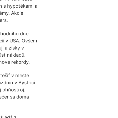
rh s hypotékami a
lémy. Akcie
ers.
bchodního dne
cií v USA. Ovšem
í a zisky v
ůst nákladů.
nové rekordy.
tešiť v meste
zdnin v Bystrici
j ohňostroj.
večer sa doma
kladá z