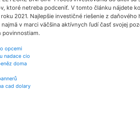
v, ktoré netreba podceniť. V tomto článku nájdete 
 roku 2021. Najlepšie investičné riešenie z daňového 
 najmä v marci väčšina aktívnych ľudí časť svojej poz
 povinnostiam.
to opcemi
gu nadace cio
 peněz doma
bannerů
na cad dolary