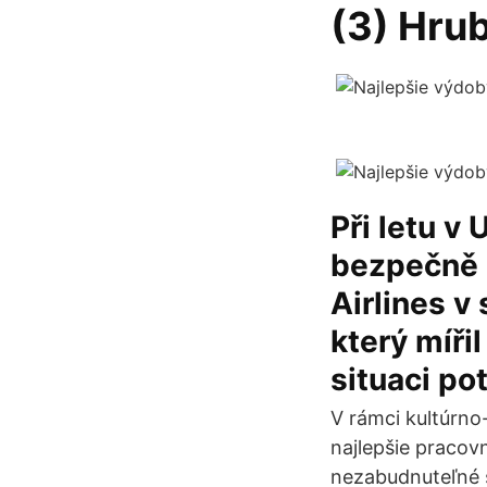
(3) Hrub
Při letu v
bezpečně 
Airlines v
který míři
situaci pot
V rámci kultúrn
najlepšie pracov
nezabudnuteľné 