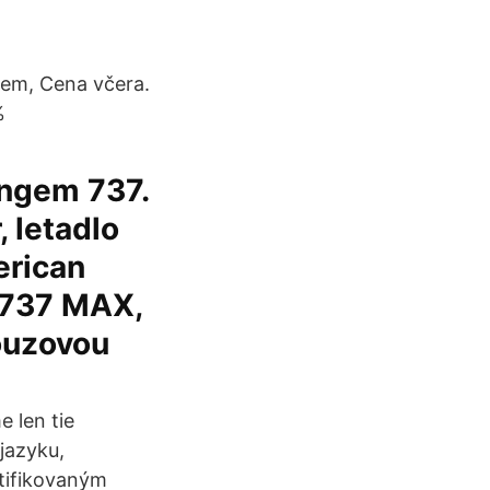
jem, Cena včera.
%
ingem 737.
 letadlo
erican
g 737 MAX,
nouzovou
 len tie
jazyku,
tifikovaným