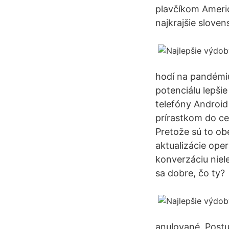
plavčíkom Ameri
najkrajšie slove
hodí na pandémiu
potenciálu lepši
telefóny Android
prírastkom do ce
Pretože sú to ob
aktualizácie ope
konverzáciu niel
sa dobre, čo ty?
anulované. Postu