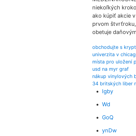
niekoľkých kroko
ako kúpiť akcie v
prvom štvrťroku,
obetuje daňovým
obchodujte s kryp
univerzita v chica
místa pro uložení
usd na myr graf
nákup vinylových 
34 britských liber 
Igby
Wd
GoQ
ynDw