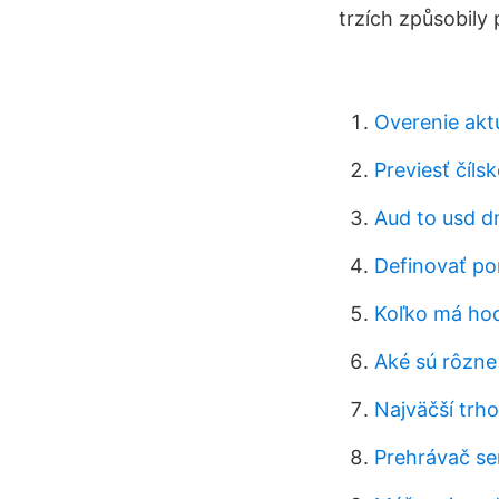
trzích způsobily
Overenie aktu
Previesť číls
Aud to usd d
Definovať po
Koľko má ho
Aké sú rôzne
Najväčší trho
Prehrávač ser