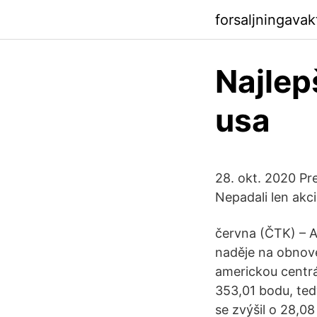
forsaljningava
Najlep
usa
28. okt. 2020 Pr
Nepadali len akci
června (ČTK) – Ak
naděje na obnov
americkou centrá
353,01 bodu, ted
se zvýšil o 28,0