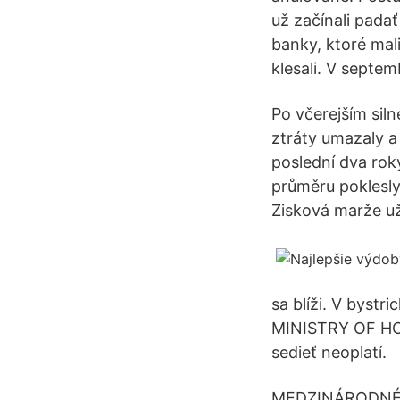
už začínali pada
banky, ktoré mal
klesali. V septe
Po včerejším sil
ztráty umazaly a
poslední dva rok
průměru poklesly.
Zisková marže už
sa blíži. V bystr
MINISTRY OF HOUS
sedieť neoplatí.
MEDZINÁRODNÉ LE