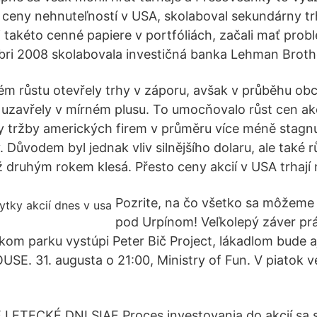
ť ceny nehnuteľností v USA, skolaboval sekundárny t
i takéto cenné papiere v portfóliách, začali mať prob
mbri 2008 skolabovala investičná banka Lehman Broth
ném růstu otevřely trhy v záporu, avšak v průběhu o
 uzavřely v mírném plusu. To umocňovalo růst cen ak
y tržby amerických firem v průměru více méně stagnuj
 Důvodem byl jednak vliv silnějšího dolaru, ale také r
 druhým rokem klesá. Přesto ceny akcií v USA trhají 
Pozrite, na čo všetko sa môžeme 
pod Urpínom! Veľkolepý záver prá
ickom parku vystúpi Peter Bič Project, lákadlom bude a
E. 31. augusta o 21:00, Ministry of Fun. V piatok 
TECKÉ DNI SIAF Proces investovania do akcií sa s