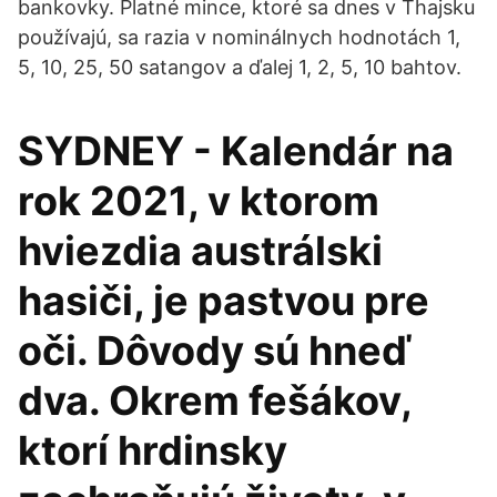
bankovky. Platné mince, ktoré sa dnes v Thajsku
používajú, sa razia v nominálnych hodnotách 1,
5, 10, 25, 50 satangov a ďalej 1, 2, 5, 10 bahtov.
SYDNEY - Kalendár na
rok 2021, v ktorom
hviezdia austrálski
hasiči, je pastvou pre
oči. Dôvody sú hneď
dva. Okrem fešákov,
ktorí hrdinsky