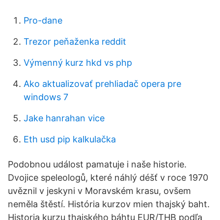
Pro-dane
Trezor peňaženka reddit
Výmenný kurz hkd vs php
Ako aktualizovať prehliadač opera pre
windows 7
Jake hanrahan vice
Eth usd pip kalkulačka
Podobnou událost pamatuje i naše historie.
Dvojice speleologů, které náhlý déšť v roce 1970
uvěznil v jeskyni v Moravském krasu, ovšem
neměla štěstí. História kurzov mien thajský baht.
Historia kurzu thajského báhtu EUR/THB podľa