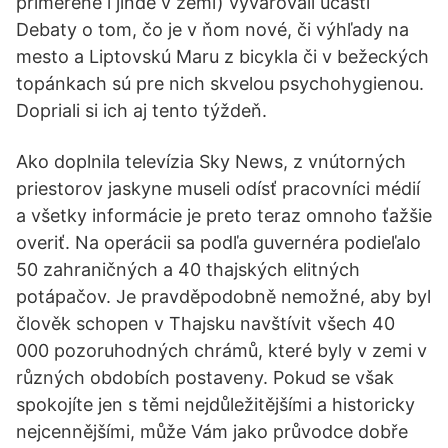
přiměřeně i jinde v zemi) vyvarovali účasti
Debaty o tom, čo je v ňom nové, či výhľady na
mesto a Liptovskú Maru z bicykla či v bežeckých
topánkach sú pre nich skvelou psychohygienou.
Dopriali si ich aj tento týždeň.
Ako doplnila televízia Sky News, z vnútorných
priestorov jaskyne museli odísť pracovníci médií
a všetky informácie je preto teraz omnoho ťažšie
overiť. Na operácii sa podľa guvernéra podieľalo
50 zahraničných a 40 thajských elitných
potápačov. Je pravděpodobně nemožné, aby byl
člověk schopen v Thajsku navštívit všech 40
000 pozoruhodných chrámů, které byly v zemi v
různých obdobích postaveny. Pokud se však
spokojíte jen s těmi nejdůležitějšími a historicky
nejcennějšími, může Vám jako průvodce dobře