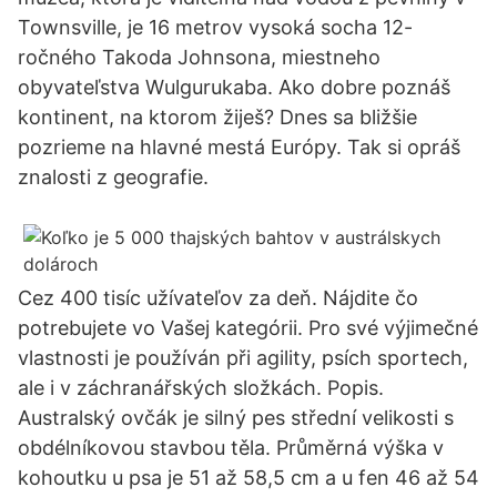
Townsville, je 16 metrov vysoká socha 12-
ročného Takoda Johnsona, miestneho
obyvateľstva Wulgurukaba. Ako dobre poznáš
kontinent, na ktorom žiješ? Dnes sa bližšie
pozrieme na hlavné mestá Európy. Tak si opráš
znalosti z geografie.
Cez 400 tisíc užívateľov za deň. Nájdite čo
potrebujete vo Vašej kategórii. Pro své výjimečné
vlastnosti je používán při agility, psích sportech,
ale i v záchranářských složkách. Popis.
Australský ovčák je silný pes střední velikosti s
obdélníkovou stavbou těla. Průměrná výška v
kohoutku u psa je 51 až 58,5 cm a u fen 46 až 54