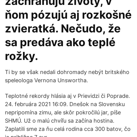
zachraňujú životy, v
ňom pózujú aj rozkošné
zvieratká. Nečudo, že
sa predáva ako teplé
rožky.
Ti by se však nedali dohromady nebýt britského
speleologa Vernona Unswortha.
Teplotné rekordy hlásia aj v Prievidzi či Poprade.
24. februára 2021 16:09. Dnešok na Slovensku
nepripomína zimu, ale skôr pokročilú jar, píše
SHMÚ. Už o malú chvíľu sa začína hostina.
Zaplatili sme za ňu celá rodina cca 300 batov, čo