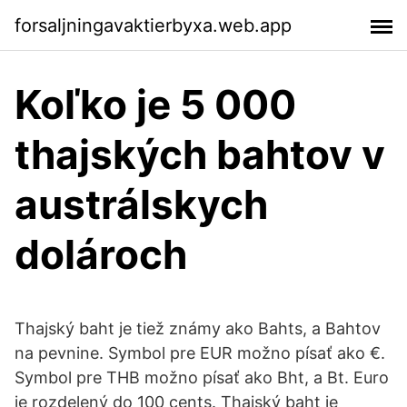
forsaljningavaktierbyxa.web.app
Koľko je 5 000
thajských bahtov v
austrálskych
dolároch
Thajský baht je tiež známy ako Bahts, a Bahtov
na pevnine. Symbol pre EUR možno písať ako €.
Symbol pre THB možno písať ako Bht, a Bt. Euro
je rozdelený do 100 cents. Thajský baht je