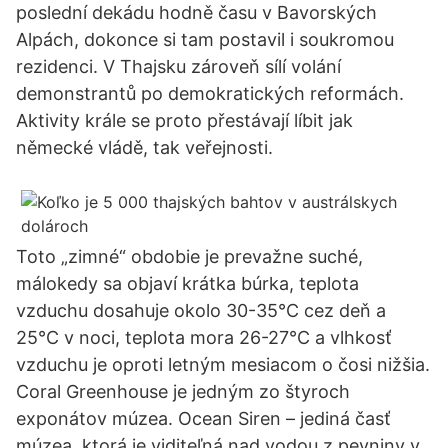
poslední dekádu hodně času v Bavorských
Alpách, dokonce si tam postavil i soukromou
rezidenci. V Thajsku zároveň sílí volání
demonstrantů po demokratických reformách.
Aktivity krále se proto přestávají líbit jak
německé vládě, tak veřejnosti.
Toto „zimné“ obdobie je prevažne suché,
málokedy sa objaví krátka búrka, teplota
vzduchu dosahuje okolo 30-35°C cez deň a
25°C v noci, teplota mora 26-27°C a vlhkosť
vzduchu je oproti letným mesiacom o čosi nižšia.
Coral Greenhouse je jedným zo štyroch
exponátov múzea. Ocean Siren – jediná časť
múzea, ktorá je viditeľná nad vodou z pevniny v