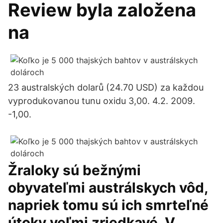
Review byla založena
na
23 australských dolarů (24.70 USD) za každou
vyprodukovanou tunu oxidu 3,00. 4.2. 2009.
-1,00.
Žraloky sú bežnými
obyvateľmi austrálskych vôd,
napriek tomu sú ich smrteľné
útoky veľmi zriedkavé. V