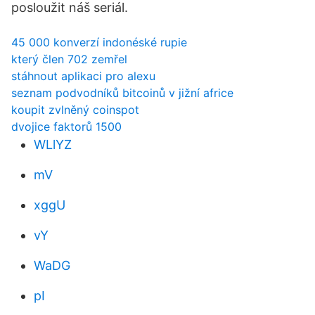
posloužit náš seriál.
45 000 konverzí indonéské rupie
který člen 702 zemřel
stáhnout aplikaci pro alexu
seznam podvodníků bitcoinů v jižní africe
koupit zvlněný coinspot
dvojice faktorů 1500
WLlYZ
mV
xggU
vY
WaDG
pI