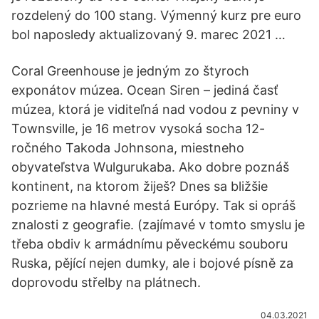
rozdelený do 100 stang. Výmenný kurz pre euro
bol naposledy aktualizovaný 9. marec 2021 …
Coral Greenhouse je jedným zo štyroch
exponátov múzea. Ocean Siren – jediná časť
múzea, ktorá je viditeľná nad vodou z pevniny v
Townsville, je 16 metrov vysoká socha 12-
ročného Takoda Johnsona, miestneho
obyvateľstva Wulgurukaba. Ako dobre poznáš
kontinent, na ktorom žiješ? Dnes sa bližšie
pozrieme na hlavné mestá Európy. Tak si opráš
znalosti z geografie. (zajímavé v tomto smyslu je
třeba obdiv k armádnímu pěveckému souboru
Ruska, pějící nejen dumky, ale i bojové písně za
doprovodu střelby na plátnech.
04.03.2021