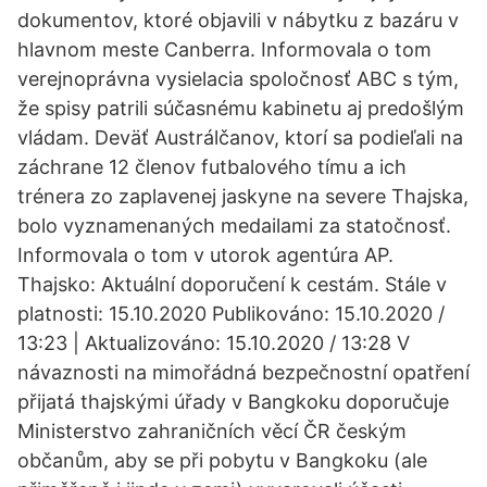
dokumentov, ktoré objavili v nábytku z bazáru v
hlavnom meste Canberra. Informovala o tom
verejnoprávna vysielacia spoločnosť ABC s tým,
že spisy patrili súčasnému kabinetu aj predošlým
vládam. Deväť Austrálčanov, ktorí sa podieľali na
záchrane 12 členov futbalového tímu a ich
trénera zo zaplavenej jaskyne na severe Thajska,
bolo vyznamenaných medailami za statočnosť.
Informovala o tom v utorok agentúra AP.
Thajsko: Aktuální doporučení k cestám. Stále v
platnosti: 15.10.2020 Publikováno: 15.10.2020 /
13:23 | Aktualizováno: 15.10.2020 / 13:28 V
návaznosti na mimořádná bezpečnostní opatření
přijatá thajskými úřady v Bangkoku doporučuje
Ministerstvo zahraničních věcí ČR českým
občanům, aby se při pobytu v Bangkoku (ale