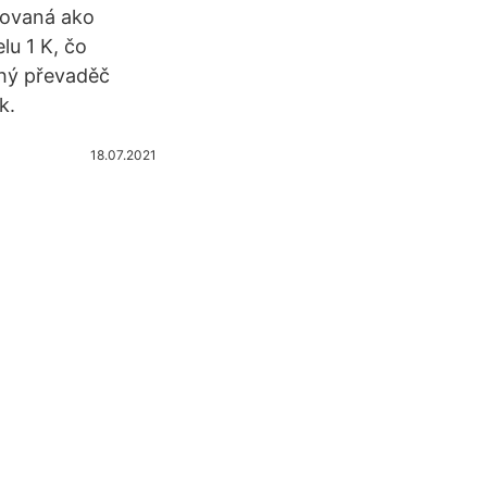
inovaná ako
lu 1 K, čo
chý převaděč
k.
18.07.2021