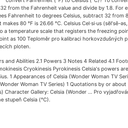
convert Fahrenheit (°F) to Celsius (°C)? To conve
 32 from the Fahrenheit value and divide by 1.8. For 
es Fahrenheit to degrees Celsius, subtract 32 from 
t makes 80 °F is 26.66 °C. Celsius Cel·si·us (sĕl′sē-əs,
to a temperature scale that registers the freezing poi
point as 100 Teploměr pro kalibraci horkovzdušných p
ecích ploten.
rs and Abilities 2.1 Powers 3 Notes 4 Related 4.1 Foo
okinesis Cryokinesis Pyrokinesis Celsia's powers ar
ius. 1 Appearances of Celsia (Wonder Woman TV Seri
 (Wonder Woman TV Series) 1 Quotations by or about
 Character Gallery: Celsia (Wonder … Pro vyjadřován
e stupeň Celsia (°C).