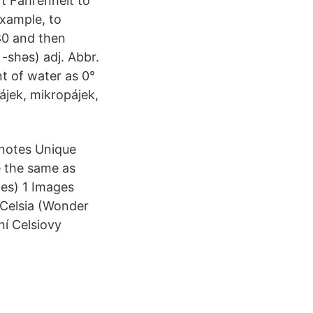
rt Fahrenheit to
example, to
80 and then
 -shəs) adj. Abbr.
nt of water as 0°
ájek, mikropájek,
tnotes Unique
e the same as
es) 1 Images
 Celsia (Wonder
í Celsiovy