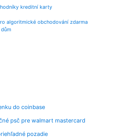
chodníky kreditní karty
 pro algoritmické obchodování zdarma
y dům
enku do coinbase
ačné psč pre walmart mastercard
priehľadné pozadie