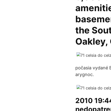
amenitie
basement
the Sou
Oakley,
počasia vydané B
arygnoc.
2010 19:44
nedopatre