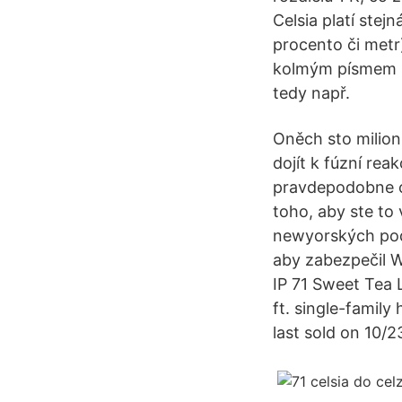
Celsia platí stej
procento či metr
kolmým písmem (
tedy např.
Oněch sto milion
dojít k fúzní re
pravdepodobne o
toho, aby ste to 
newyorských podc
aby zabezpečil W
IP 71 Sweet Tea L
ft. single-family
last sold on 10/