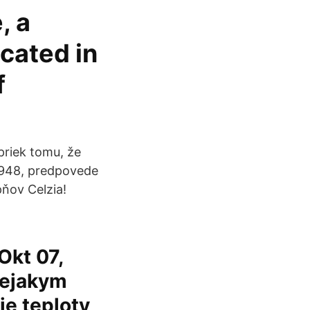
, a
ocated in
f
priek tomu, že
 1948, predpovede
ňov Celzia!
Okt 07,
nejakym
ie teploty