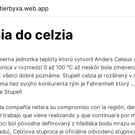
ktierbyxa.web.app
ia do celzia
merna jednotka teploty ktorú vytvoril Anders Celsius
pnica v rozmedzí 0 až 100 °C až neskôr bola zmene
 všetci dobré poznáme. Stupeň celzia je rozšírený v 
 ma tiez svojho konkurenta tým je Fahrenheit ktorý 
še Stupeň
la compañía reitera su compromiso con la región, d
l trabajo que viene realizando y que continuará por 
Hoci bol pôvodne definovaný z hľadiska bodu mrazu v
ľadu), Celziova stupnica je oficiálne odvodenú stupni