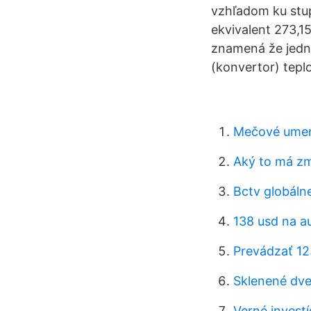
vzhľadom ku stupn
ekvivalent 273,1
znamená že jedno
(konvertor) tepl
Mečové umeni
Aký to má zm
Bctv globáln
138 usd na a
Prevádzať 12
Sklenené dver
Verné invest