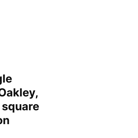
gle
Oakley,
 square
on