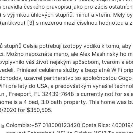
ná pravidla českého pravopisu jako pro zápis ostatníc
) s výjimkou úhlových stupňů, minut a vteřin. Měly by
antikvou) [3] s mezerou mezi číselnou hodnotou a z
ů stupňů Celsia potřebují izotopy vodíku k tomu, aby
akci. Možno nepoznáte meno, ale Alex Mashinsky ho 
vplyvnilo váš život nejakým spôsobom, tvarom aleb
vedeli. Priniesol celulárne služby a bezplatné WiFi pri
hodov, uzavrel partnerstvo so spoločnosťou Gogo In
iFi pre lety do USA, a predovšetkým vynašiel techno
n , Freeport, FL 32439-7648 is currently not for sale
 home is a 4 bed, 3.0 bath property. This home was bu
23/2020 for $350,505.
Colombia:+57 018000123420 Costa Rica: 400019