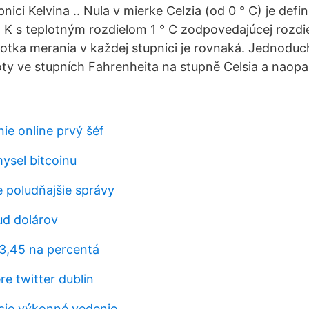
ici Kelvina .. Nula v mierke Celzia (od 0 ° C) je def
5 K s teplotným rozdielom 1 ° C zodpovedajúcej rozdie
tka merania v každej stupnici je rovnaká. Jednodu
oty ve stupních Fahrenheita na stupně Celsia a naopa
e online prvý šéf
ysel bitcoinu
e poludňajšie správy
ud dolárov
3,45 na percentá
e twitter dublin
ície výkonné vedenie