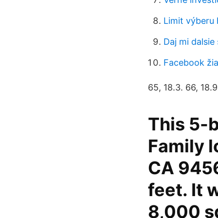
Limit výberu
Daj mi dalsie
Facebook žia
65, 18.3. 66, 18.9
This 5-
Family l
CA 9456
feet. It
8,000 sq