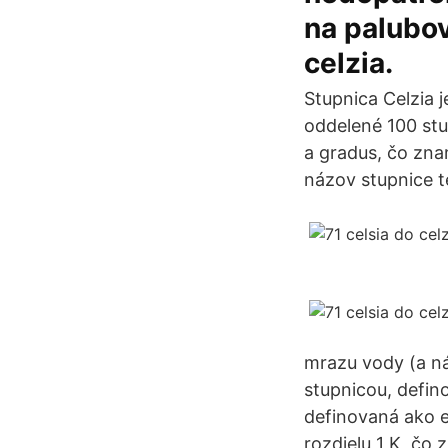
na palubo
celzia.
Stupnica Celzia 
oddelené 100 stu
a gradus, čo zna
názov stupnice t
mrazu vody (a ná
stupnicou, defino
definovaná ako e
rozdielu 1 K, čo