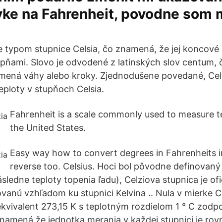
vke na Fahrenheit, povodne som 
je typom stupnice Celsia, čo znamená, že jej koncové
pňami. Slovo je odvodené z latinských slov centum,
mená váhy alebo kroky. Zjednodušene povedané, Celz
eploty v stupňoch Celsia.
Fahrenheit is a scale commonly used to measure t
the United States.
Easy way how to convert degrees in Fahrenheits i
reverse too. Celsius. Hoci bol pôvodne definovaný
sledne teploty topenia ľadu), Celziova stupnica je of
vanú vzhľadom ku stupnici Kelvina .. Nula v mierke Ce
kvivalent 273,15 K s teplotným rozdielom 1 ° C zodp
 znamená že jednotka merania v každej stupnici je rov