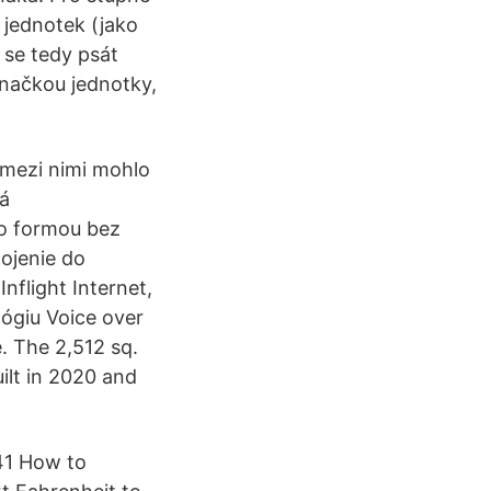
h jednotek (jako
 se tedy psát
načkou jednotky,
 mezi nimi mohlo
má
o formou bez
pojenie do
flight Internet,
lógiu Voice over
. The 2,512 sq.
ilt in 2020 and
41 How to