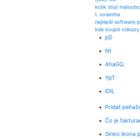
kolik stojí maloob
t. ionantha
nejlepší software
kde koupit odkaz
pD
Nt
AhaGQ
YpT
iDlL
Pridať peňaž
Čo je faktur
Slnko ikona 