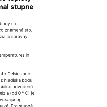
mal stupne
 body sú
 čo znamená sto,
ia je správny
emperatures in
nto Celsius and
 z hľadiska bodu
iciálne odvodenú
lzia (od 0 ° C) je
ovedajúcej
naká. Pro stupně