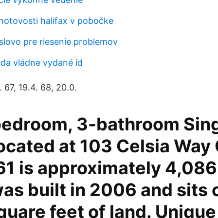
 hotovosti halifax v pobočke
 slovo pre riesenie problemov
da vládne vydané id
. 67, 19.4. 68, 20.0.
bedroom, 3-bathroom Sin
ocated at 103 Celsia Way 
1 is approximately 4,086
 was built in 2006 and sits 
uare feet of land. Unique