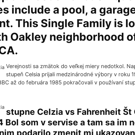
s include a pool, a garage
. This Single Family is l
th Oakley neighborhood o
 CA.
Verejnosti sa zmätok do veľkej miery nedotkol. Na
stupeň Celsia prijali medzinárodné výbory v roku
BC až do februára 1985 pokračovali v používaní stup
stupne Celzia vs Fahrenheit Št 
 Bol som v servise a tam sa im 
nim podarilo zmenit mi ukazovan