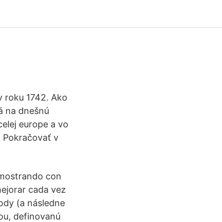
 v roku 1742. Ako
ná na dnešnú
celej europe a vo
… Pokračovať v
emostrando con
mejorar cada vez
ody (a následne
cou, definovanú