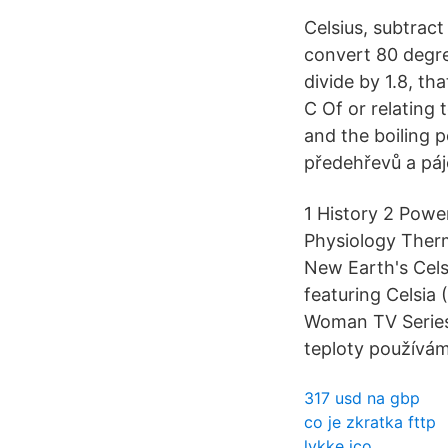
Celsius, subtract
convert 80 degre
divide by 1.8, tha
C Of or relating 
and the boiling 
předehřevů a páj
1 History 2 Powe
Physiology Therm
New Earth's Cels
featuring Celsia
Woman TV Series)
teploty používám
317 usd na gbp
co je zkratka fttp
lykke ico