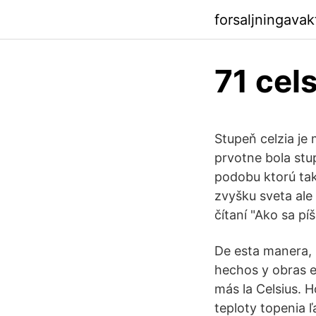
forsaljningava
71 cels
Stupeň celzia je 
prvotne bola stu
podobu ktorú tak
zvyšku sveta ale
čítaní "Ako sa pí
De esta manera, 
hechos y obras e
más la Celsius. 
teploty topenia 