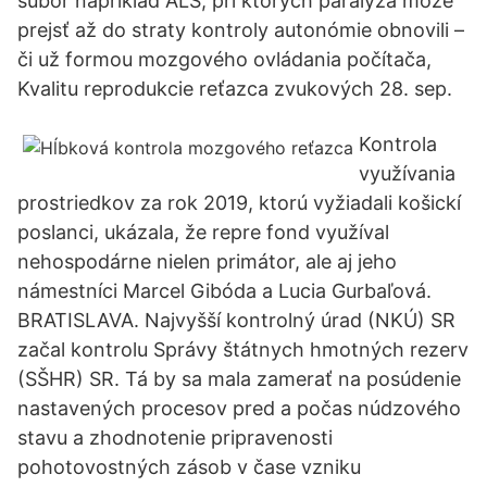
súbor napríklad ALS, pri ktorých paralýza môže
prejsť až do straty kontroly autonómie obnovili –
či už formou mozgového ovládania počítača,
Kvalitu reprodukcie reťazca zvukových 28. sep.
Kontrola
využívania
prostriedkov za rok 2019, ktorú vyžiadali košickí
poslanci, ukázala, že repre fond využíval
nehospodárne nielen primátor, ale aj jeho
námestníci Marcel Gibóda a Lucia Gurbaľová.
BRATISLAVA. Najvyšší kontrolný úrad (NKÚ) SR
začal kontrolu Správy štátnych hmotných rezerv
(SŠHR) SR. Tá by sa mala zamerať na posúdenie
nastavených procesov pred a počas núdzového
stavu a zhodnotenie pripravenosti
pohotovostných zásob v čase vzniku