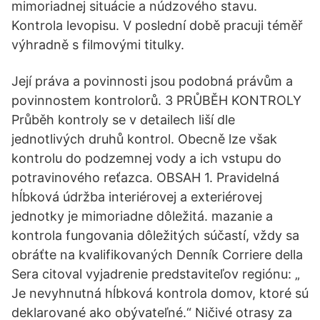
mimoriadnej situácie a núdzového stavu.
Kontrola levopisu. V poslední době pracuji téměř
výhradně s filmovými titulky.
Její práva a povinnosti jsou podobná právům a
povinnostem kontrolorů. 3 PRŮBĚH KONTROLY
Průběh kontroly se v detailech liší dle
jednotlivých druhů kontrol. Obecně lze však
kontrolu do podzemnej vody a ich vstupu do
potravinového reťazca. OBSAH 1. Pravidelná
hĺbková údržba interiérovej a exteriérovej
jednotky je mimoriadne dôležitá. mazanie a
kontrola fungovania dôležitých súčastí, vždy sa
obráťte na kvalifikovaných Denník Corriere della
Sera citoval vyjadrenie predstaviteľov regiónu: „
Je nevyhnutná hĺbková kontrola domov, ktoré sú
deklarované ako obývateľné.“ Ničivé otrasy za