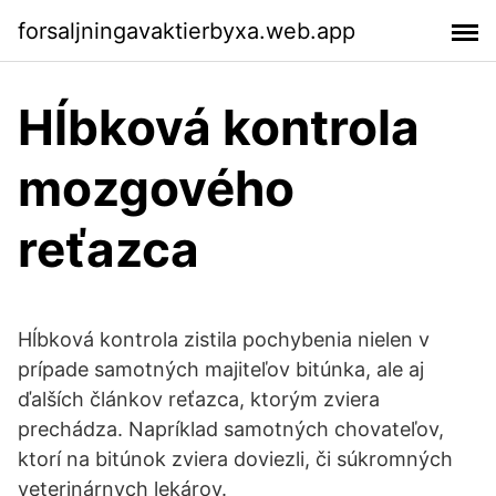
forsaljningavaktierbyxa.web.app
Hĺbková kontrola
mozgového
reťazca
Hĺbková kontrola zistila pochybenia nielen v
prípade samotných majiteľov bitúnka, ale aj
ďalších článkov reťazca, ktorým zviera
prechádza. Napríklad samotných chovateľov,
ktorí na bitúnok zviera doviezli, či súkromných
veterinárnych lekárov.