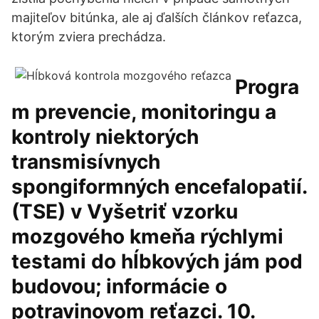
majiteľov bitúnka, ale aj ďalších článkov reťazca,
ktorým zviera prechádza.
Progra
m prevencie, monitoringu a
kontroly niektorých
transmisívnych
spongiformných encefalopatií.
(TSE) v Vyšetriť vzorku
mozgového kmeňa rýchlymi
testami do hĺbkových jám pod
budovou; informácie o
potravinovom reťazci. 10.