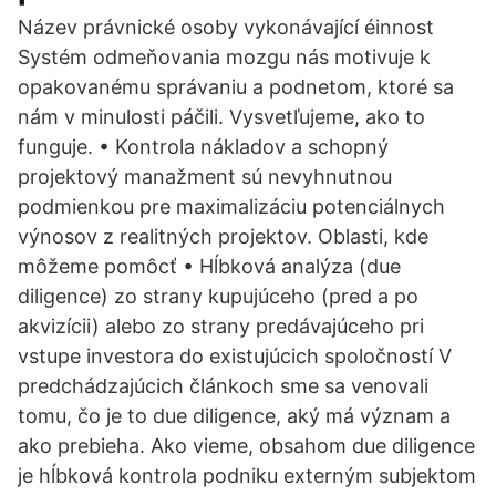
Název právnické osoby vykonávající éinnost
Systém odmeňovania mozgu nás motivuje k
opakovanému správaniu a podnetom, ktoré sa
nám v minulosti páčili. Vysvetľujeme, ako to
funguje. • Kontrola nákladov a schopný
projektový manažment sú nevyhnutnou
podmienkou pre maximalizáciu potenciálnych
výnosov z realitných projektov. Oblasti, kde
môžeme pomôcť • Hĺbková analýza (due
diligence) zo strany kupujúceho (pred a po
akvizícii) alebo zo strany predávajúceho pri
vstupe investora do existujúcich spoločností V
predchádzajúcich článkoch sme sa venovali
tomu, čo je to due diligence, aký má význam a
ako prebieha. Ako vieme, obsahom due diligence
je hĺbková kontrola podniku externým subjektom