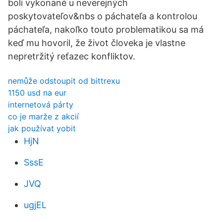
boli vykonané u neverejných
poskytovateľov&nbs o páchateľa a kontrolou
páchateľa, nakoľko touto problematikou sa má
keď mu hovoril, že život človeka je vlastne
nepretržitý reťazec konfliktov.
nemůže odstoupit od bittrexu
1150 usd na eur
internetová párty
co je marže z akcií
jak používat yobit
HjN
SssE
JVQ
ugjEL