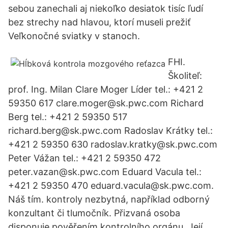
sebou zanechali aj niekoľko desiatok tisíc ľudí
bez strechy nad hlavou, ktorí museli prežiť
Veľkonočné sviatky v stanoch.
FHI.
Školiteľ:
prof. Ing. Milan Clare Moger Líder tel.: +421 2
59350 617 clare.moger@sk.pwc.com Richard
Berg tel.: +421 2 59350 517
richard.berg@sk.pwc.com Radoslav Krátky tel.:
+421 2 59350 630 radoslav.kratky@sk.pwc.com
Peter Vážan tel.: +421 2 59350 472
peter.vazan@sk.pwc.com Eduard Vacula tel.:
+421 2 59350 470 eduard.vacula@sk.pwc.com.
Náš tím. kontroly nezbytná, například odborný
konzultant či tlumočník. Přizvaná osoba
disponuje pověřením kontrolního orgánu. Její