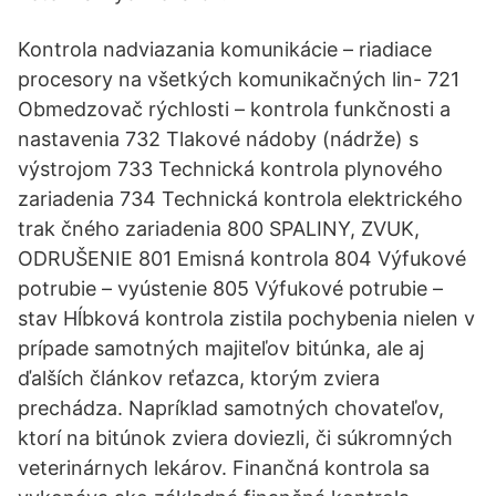
Kontrola nadviazania komunikácie – riadiace
procesory na všetkých komunikačných lin- 721
Obmedzovač rýchlosti – kontrola funkčnosti a
nastavenia 732 Tlakové nádoby (nádrže) s
výstrojom 733 Technická kontrola plynového
zariadenia 734 Technická kontrola elektrického
trak čného zariadenia 800 SPALINY, ZVUK,
ODRUŠENIE 801 Emisná kontrola 804 Výfukové
potrubie – vyústenie 805 Výfukové potrubie –
stav Hĺbková kontrola zistila pochybenia nielen v
prípade samotných majiteľov bitúnka, ale aj
ďalších článkov reťazca, ktorým zviera
prechádza. Napríklad samotných chovateľov,
ktorí na bitúnok zviera doviezli, či súkromných
veterinárnych lekárov. Finančná kontrola sa