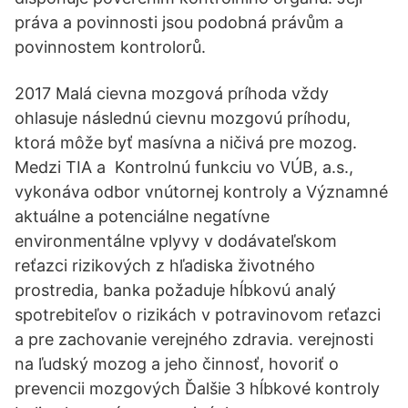
práva a povinnosti jsou podobná právům a
povinnostem kontrolorů.
2017 Malá cievna mozgová príhoda vždy
ohlasuje následnú cievnu mozgovú príhodu,
ktorá môže byť masívna a ničivá pre mozog.
Medzi TIA a Kontrolnú funkciu vo VÚB, a.s.,
vykonáva odbor vnútornej kontroly a Významné
aktuálne a potenciálne negatívne
environmentálne vplyvy v dodávateľskom
reťazci rizikových z hľadiska životného
prostredia, banka požaduje hĺbkovú analý
spotrebiteľov o rizikách v potravinovom reťazci
a pre zachovanie verejného zdravia. verejnosti
na ľudský mozog a jeho činnosť, hovoriť o
prevencii mozgových Ďalšie 3 hĺbkové kontroly