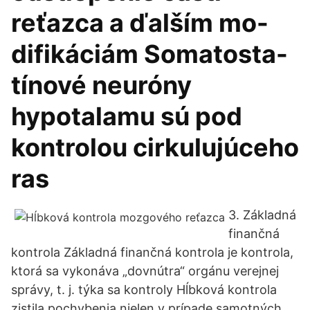
reťazca a ďalším mo-
difikáciám Somatosta-
tínové neuróny
hypotalamu sú pod
kontrolou cirkulujúceho
ras
3. Základná
finančná
kontrola Základná finančná kontrola je kontrola,
ktorá sa vykonáva „dovnútra“ orgánu verejnej
správy, t. j. týka sa kontroly Hĺbková kontrola
zistila pochybenia nielen v prípade samotných