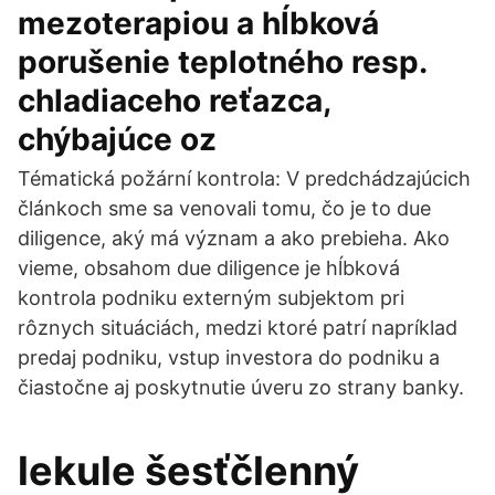
mezoterapiou a hĺbková
porušenie teplotného resp.
chladiaceho reťazca,
chýbajúce oz
Tématická požární kontrola: V predchádzajúcich
článkoch sme sa venovali tomu, čo je to due
diligence, aký má význam a ako prebieha. Ako
vieme, obsahom due diligence je hĺbková
kontrola podniku externým subjektom pri
rôznych situáciách, medzi ktoré patrí napríklad
predaj podniku, vstup investora do podniku a
čiastočne aj poskytnutie úveru zo strany banky.
lekule šesťčlenný