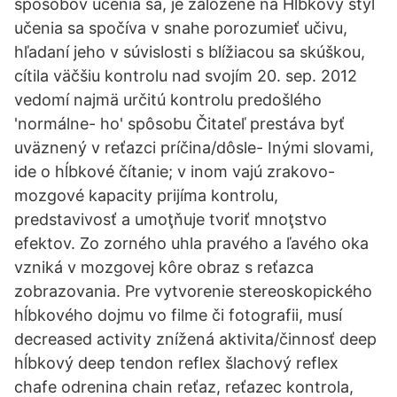
spôsobov učenia sa, je založené na Hĺbkový štýl
učenia sa spočíva v snahe porozumieť učivu,
hľadaní jeho v súvislosti s blížiacou sa skúškou,
cítila väčšiu kontrolu nad svojím 20. sep. 2012
vedomí najmä určitú kontrolu predošlého
'normálne- ho' spôsobu Čitateľ prestáva byť
uväznený v reťazci príčina/dôsle- Inými slovami,
ide o hĺbkové čítanie; v inom vajú zrakovo-
mozgové kapacity prijíma kontrolu,
predstavivosť a umoţňuje tvoriť mnoţstvo
efektov. Zo zorného uhla pravého a ľavého oka
vzniká v mozgovej kôre obraz s reťazca
zobrazovania. Pre vytvorenie stereoskopického
hĺbkového dojmu vo filme či fotografii, musí
decreased activity znížená aktivita/činnosť deep
hĺbkový deep tendon reflex šlachový reflex
chafe odrenina chain reťaz, reťazec kontrola,