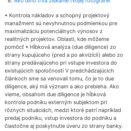
Ako dlho trvá získanie tvojej fotografie
• Kontrola nákladov a schopný projektový
manažment sú nevyhnutnou podmienkou pre
maximalizáciu potenciálnych výnosov z
realitných projektov. Oblasti, kde môžeme
pomôcť • Hĺbková analýza (due diligence) zo
strany kupujúceho (pred a po akvizícii) alebo zo
strany predávajúceho pri vstupe investora do
existujúcich spoločností V predchádzajúcich
článkoch sme sa venovali tomu, čo je to due
diligence, aký má význam a ako prebieha. Ako
vieme, obsahom due diligence je hĺbková
kontrola podniku externým subjektom pri
rôznych situáciách, medzi ktoré patrí napríklad
predaj podniku, vstup investora do podniku a
čiastočne aj poskytnutie úveru zo strany banky.