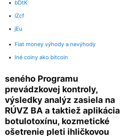
bDtK
lZcf
jEu
Fiat money výhody a nevýhody
Iné coiny ako bitcoin
seného Programu
prevádzkovej kontroly,
výsledky analýz zasiela na
RÚVZ BA a taktiež aplikácia
botulotoxínu, kozmetické
ošetrenie pleti ihličkovou