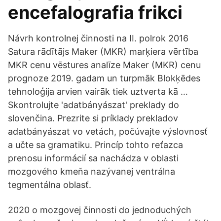
encefalografia frikci
Návrh kontrolnej činnosti na II. polrok 2016
Satura rādītājs Maker (MKR) marķiera vērtība
MKR cenu vēstures analīze Maker (MKR) cenu
prognoze 2019. gadam un turpmāk Blokķēdes
tehnoloģija arvien vairāk tiek uztverta kā …
Skontrolujte 'adatbányászat' preklady do
slovenčina. Prezrite si príklady prekladov
adatbányászat vo vetách, počúvajte výslovnosť
a učte sa gramatiku. Princíp tohto reťazca
prenosu informácií sa nachádza v oblasti
mozgového kmeňa nazývanej ventrálna
tegmentálna oblasť.
2020 o mozgovej činnosti do jednoduchých