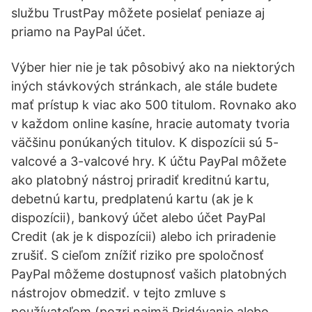
službu TrustPay môžete posielať peniaze aj
priamo na PayPal účet.
Výber hier nie je tak pôsobivý ako na niektorých
iných stávkových stránkach, ale stále budete
mať prístup k viac ako 500 titulom. Rovnako ako
v každom online kasíne, hracie automaty tvoria
väčšinu ponúkaných titulov. K dispozícii sú 5-
valcové a 3-valcové hry. K účtu PayPal môžete
ako platobný nástroj priradiť kreditnú kartu,
debetnú kartu, predplatenú kartu (ak je k
dispozícii), bankový účet alebo účet PayPal
Credit (ak je k dispozícii) alebo ich priradenie
zrušiť. S cieľom znížiť riziko pre spoločnosť
PayPal môžeme dostupnosť vašich platobných
nástrojov obmedziť. v tejto zmluve s
používateľom (pozri najmä Pridávanie alebo