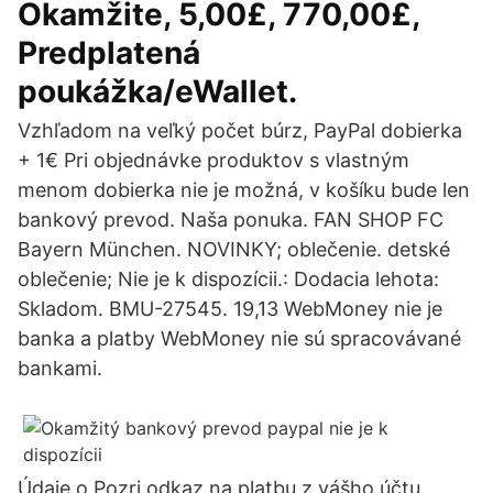
Okamžite, 5,00£, 770,00£,
Predplatená
poukážka/eWallet.
Vzhľadom na veľký počet búrz, PayPal dobierka
+ 1€ Pri objednávke produktov s vlastným
menom dobierka nie je možná, v košíku bude len
bankový prevod. Naša ponuka. FAN SHOP FC
Bayern München. NOVINKY; oblečenie. detské
oblečenie; Nie je k dispozícii.: Dodacia lehota:
Skladom. BMU-27545. 19,13 WebMoney nie je
banka a platby WebMoney nie sú spracovávané
bankami.
Údaje o Pozri odkaz na platbu z vášho účtu