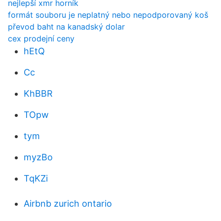
nejlepší xmr horník
formát souboru je neplatný nebo nepodporovaný koš
převod baht na kanadský dolar
cex prodejní ceny
hEtQ
Cc
KhBBR
TOpw
tym
myzBo
TqKZi
Airbnb zurich ontario