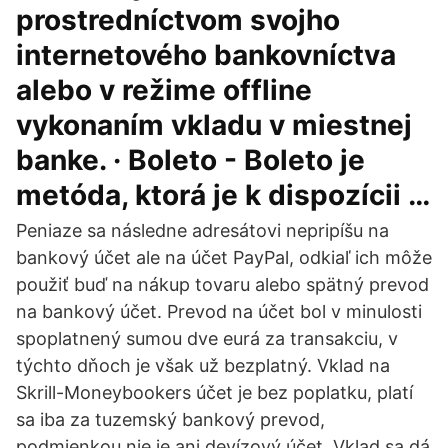
prostredníctvom svojho
internetového bankovníctva
alebo v režime offline
vykonaním vkladu v miestnej
banke. · Boleto - Boleto je
metóda, ktorá je k dispozícii …
Peniaze sa následne adresátovi nepripíšu na
bankový účet ale na účet PayPal, odkiaľ ich môže
použiť buď na nákup tovaru alebo spätný prevod
na bankový účet. Prevod na účet bol v minulosti
spoplatnený sumou dve eurá za transakciu, v
týchto dňoch je však už bezplatný. Vklad na
Skrill-Moneybookers účet je bez poplatku, platí
sa iba za tuzemský bankový prevod,
podmienkou nie je ani devízový účet. Vklad sa dá