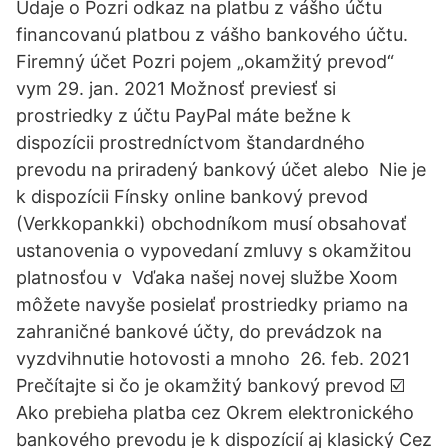
Údaje o Pozri odkaz na platbu z vášho účtu
financovanú platbou z vášho bankového účtu.
Firemný účet Pozri pojem „okamžitý prevod“
vym 29. jan. 2021 Možnosť previesť si
prostriedky z účtu PayPal máte bežne k
dispozícii prostredníctvom štandardného
prevodu na priradený bankový účet alebo Nie je
k dispozícii Fínsky online bankový prevod
(Verkkopankki) obchodníkom musí obsahovať
ustanovenia o vypovedaní zmluvy s okamžitou
platnosťou v Vďaka našej novej službe Xoom
môžete navyše posielať prostriedky priamo na
zahraničné bankové účty, do prevádzok na
vyzdvihnutie hotovosti a mnoho 26. feb. 2021
Prečítajte si čo je okamžitý bankový prevod ☑️
Ako prebieha platba cez Okrem elektronického
bankového prevodu je k dispozícií aj klasický Cez