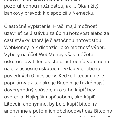
pozoruhodnou možnosťou, ak … Okamžitý
bankový prevod: k dispozícii v Nemecku.
Čiastočné vyplatenie. Hráči majú možnosť
uzavrieť celú stávku za úplnú hotovosť alebo za
časť stávky, ktorá je čiastočnou hotovosťou.
WebMoney je k dispozícii ako možnosť výberu.
Výbery na účet WebMoney však môžete
uskutočňovať, len ak ste prostredníctvom neho
najprv úspešne uskutočnili vklad v priebehu
posledných 6 mesiacov. Keďže Litecoin nie je
populárny až tak ako je Bitcoin, je ťažké nájsť
dôveryhodný spôsob, ako si ho kúpiť bez
overenia. Najlepším spôsobom, ako kúpiť
Litecoin anonymne, by bolo kúpiť bitcoiny
anonymne a potom ich obchodovať cez Bitcoiny